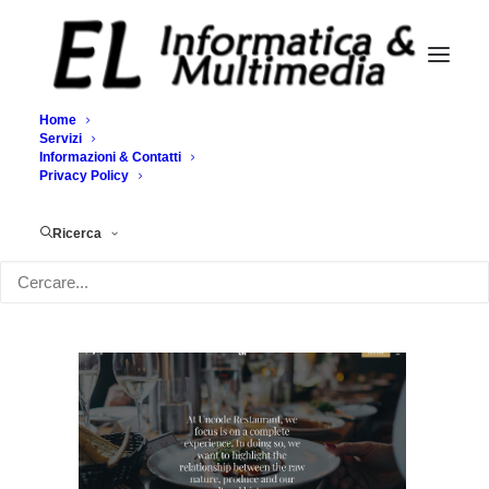
Home
Servizi
Informazioni & Contatti
Demo media 972508640
Privacy Policy
Home
Demo media 972508640
Demo media 972508640
Ricerca