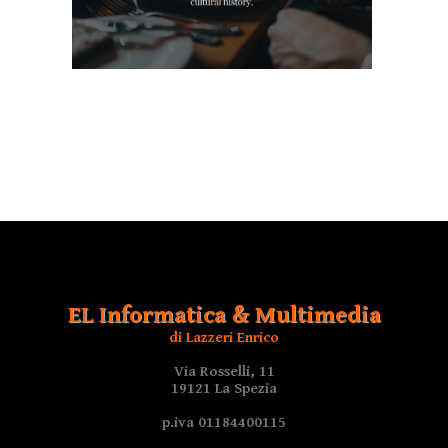
EL Informatica & Multimedia
di Lazzeri Enrico
Via Rosselli, 11
19121 La Spezia
p.iva 01184400115