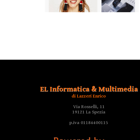
EL Informatica & Multimedia
di Lazzeri Enrico
Via Rosselli, 11
19121 La Spezia
p.iva 01184400115