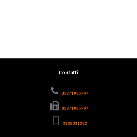
Contatti
01871995797
01871995797
3382031232