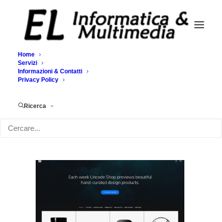
Home
Servizi
Informazioni & Contatti
Demo media 804792455
Privacy Policy
Home
Demo media 804792455
Demo media 804792455
Ricerca