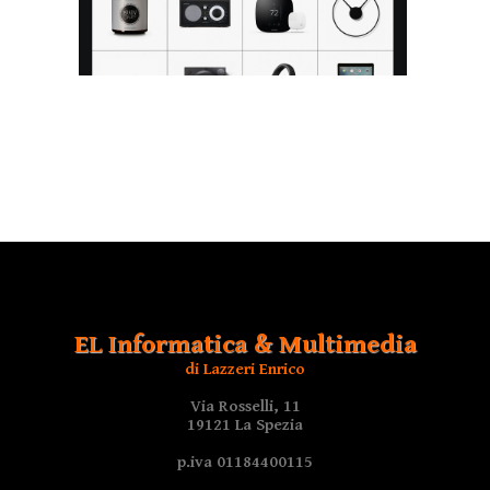
EL Informatica & Multimedia
di Lazzeri Enrico
Via Rosselli, 11
19121 La Spezia
p.iva 01184400115