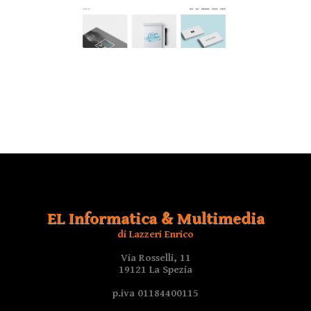
EL Informatica & Multimedia
di Lazzeri Enrico
Via Rosselli, 11
19121 La Spezia
p.iva 01184400115