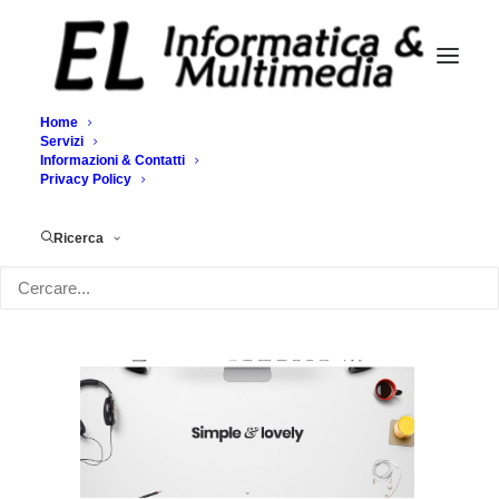
Home
Servizi
Informazioni & Contatti
Demo media 752556235
Privacy Policy
Home
Demo media 752556235
Demo media 752556235
Ricerca