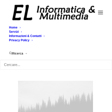
Home
Servizi
Informazioni & Contatti
Demo media 425760425
Privacy Policy
Home
Demo media 425760425
Demo media 425760425
Ricerca