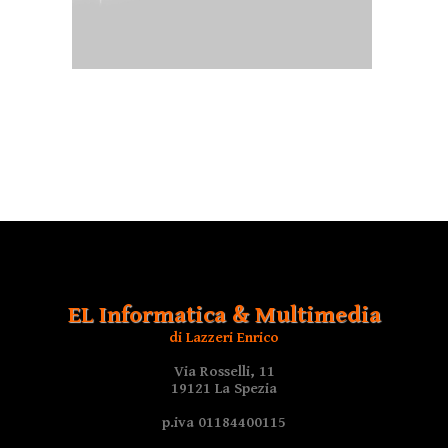
EL Informatica & Multimedia
di Lazzeri Enrico
Via Rosselli, 11
19121 La Spezia
p.iva 01184400115