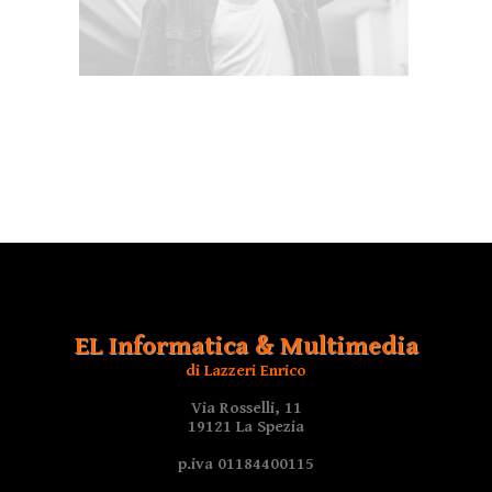
EL Informatica & Multimedia
di Lazzeri Enrico
Via Rosselli, 11
19121 La Spezia
p.iva 01184400115