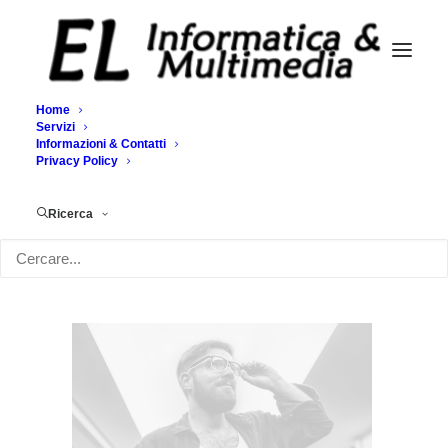
Home
Servizi
Informazioni & Contatti
Demo media 336638687
Privacy Policy
Home
Demo media 336638687
Demo media 336638687
Ricerca