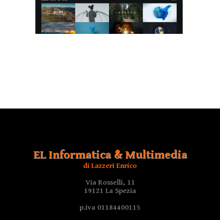
EL Informatica & Multimedia
di Lazzeri Enrico
Via Rosselli, 11
19121 La Spezia
p.iva 01184400115