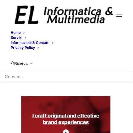
Home
Servizi
Informazioni & Contatti
Demo media 1834856693
Privacy Policy
Home
Demo media 1834856693
Demo media 1834856693
Ricerca