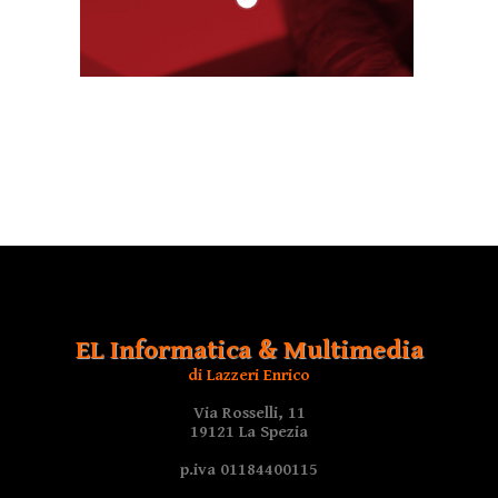
EL Informatica & Multimedia
di Lazzeri Enrico
Via Rosselli, 11
19121 La Spezia
p.iva 01184400115