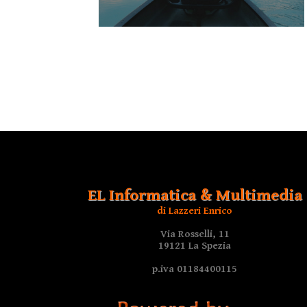
EL Informatica & Multimedia
di Lazzeri Enrico
Via Rosselli, 11
19121 La Spezia
p.iva 01184400115