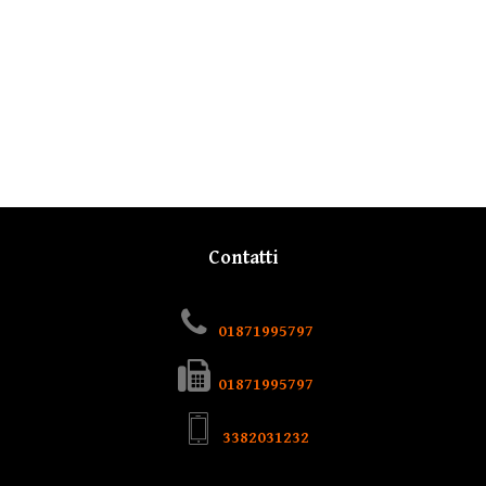
Contatti
01871995797
01871995797
3382031232