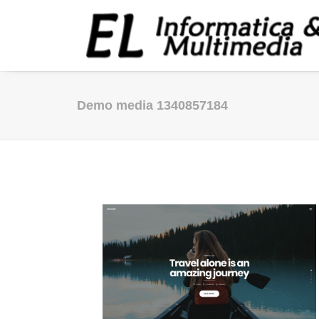
Demo media 1340857184