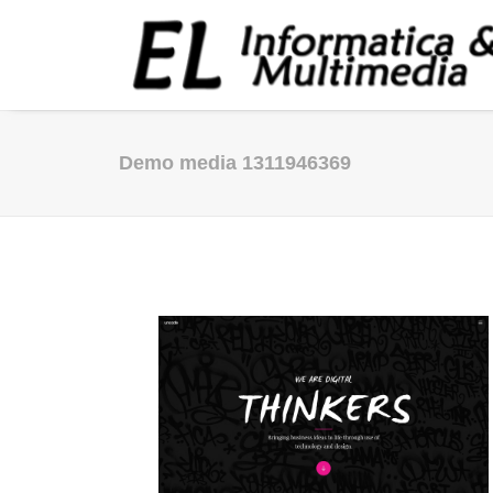
Demo media 1311946369