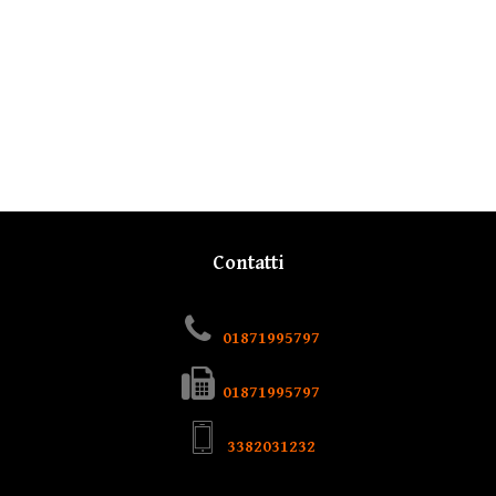
Contatti
01871995797
01871995797
3382031232