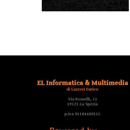
EL Informatica & Multimedia
di Lazzeri Enrico
Via Rosselli, 11
19121 La Spezia
p.iva 01184400115