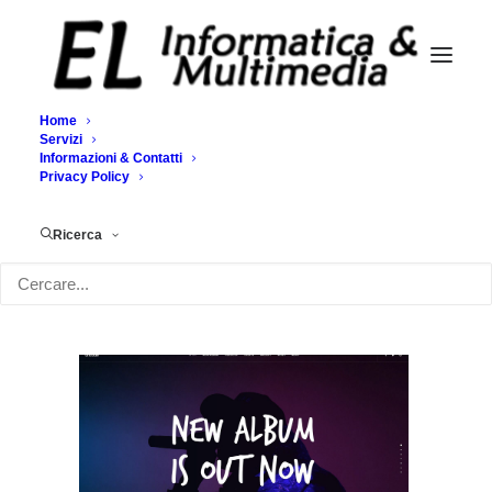
Home
Servizi
Informazioni & Contatti
Demo media 1309294241
Privacy Policy
Home
Demo media 1309294241
Demo media 1309294241
Ricerca