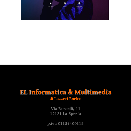
EL Informatica & Multimedia
di Lazzeri Enrico
Via Rosselli, 11
19121 La Spezia
p.iva 01184400115