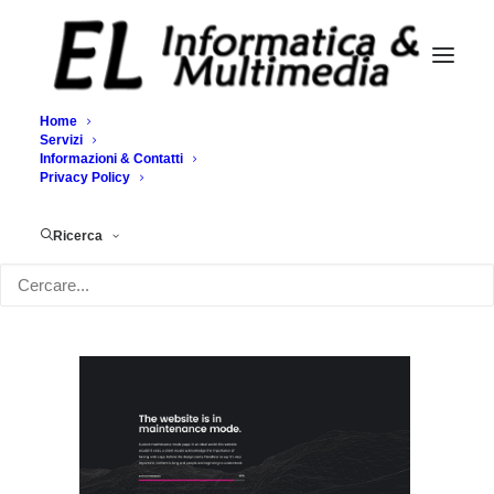
Home
Servizi
Informazioni & Contatti
Demo media 1281253345
Privacy Policy
Home
Demo media 1281253345
Demo media 1281253345
Ricerca