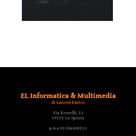
EL Informatica & Multimedia
di Lazzeri Enrico
Via Rosselli, 11
19121 La Spezia
p.iva 01184400115