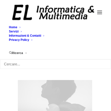
Home
Servizi
Informazioni & Contatti
Demo media 1084052706
Privacy Policy
Home
Demo media 1084052706
Demo media 1084052706
Ricerca