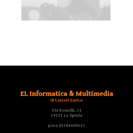
EL Informatica & Multimedia
di Lazzeri Enrico
Via Rosselli, 11
19121 La Spezia
p.iva 01184400115