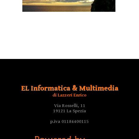
EL Informatica & Multimedia
di Lazzeri Enrico
Via Rosselli, 11
19121 La Spezia
p.iva 01184400115