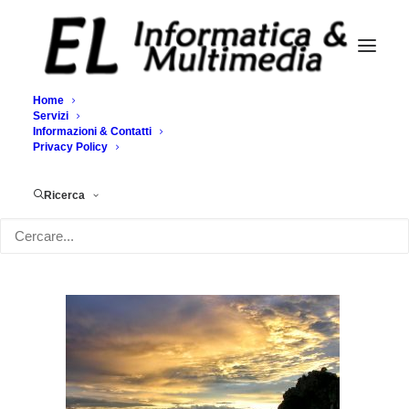
Home
Servizi
Informazioni & Contatti
tramonto corniglia
Privacy Policy
Home
Home Page
tramonto corniglia
Ricerca