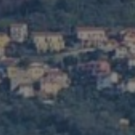
ompleta siti e portal
ti web e gestione portali per affittacamere, alberghi e case vaca