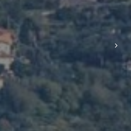
i turistici
nza