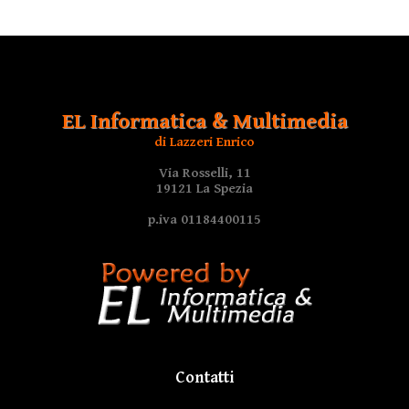
EL Informatica & Multimedia
di Lazzeri Enrico
Via Rosselli, 11
19121 La Spezia
p.iva 01184400115
Contatti